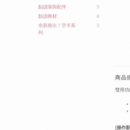
點讀筆與配件
5
點讀教材
6
全新推出！字卡系
5
列
商品
雙用功
[操作影