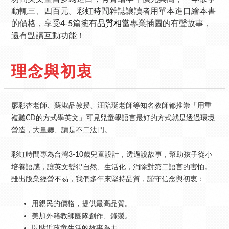
動輒三、四百元。彩虹時間雜誌讓讀者用單本進口繪本書
的價格，享受4-5篇擁有
品質相當
專業插圖的有聲故事，
還有點讀互動功能！
理念與初衷
廖彩杏老師、蘇淑品教授、汪陪珽老師等知名教師都推崇「用重
複聽CD的方式學英文」可見兒童學語言最好的方式就是透過環境
營造，大量聽、讀是不二法門。
彩虹時間專為台灣3-10歲兒童設計，透過說故事，幫助孩子從小
培養語感，讓英文變得自然、生活化，消除對第二語言的害怕。
雖出版業經營不易，我們多年來堅持品質，謹守信念與初衷：
用親民的價格，提供最高品質。
美加外籍教師團隊創作、錄製。
以貼近孩童生活的故事為主。